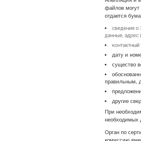
Апелляция и м
файлов могут 
отдается бума
сведения о 
данные, адрес 
контактный 
дату и ном
существо в
обоснованн
правильным, 
предложени
другие све
При необходи
необходимых 
Орган по сер
комиссию вмес