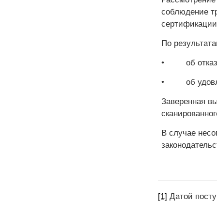
соблюдение тр
сертификации 
По результат
• об отказе 
• об удовлет
Заверенная вы
сканированног
В случае несо
законодатель
[1]
Датой посту